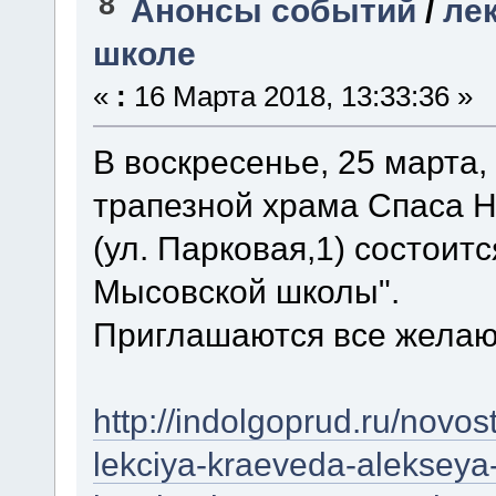
8
Анонсы событий
/
ле
школе
«
:
16 Марта 2018, 13:33:36 »
В воскресенье, 25 марта,
трапезной храма Спаса Н
(ул. Парковая,1) состоит
Мысовской школы".
Приглашаются все жела
http://indolgoprud.ru/novos
lekciya-kraeveda-alekseya