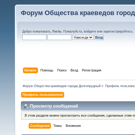
Форум Общества краеведов горо
Добро пожаловать,
Гость
. Пожалуйста,
войдите
или
зарегистрируйтесь
.
Начало
Помощь
Поиск
Вход
Регистрация
Форум Общества краеведов города Долгопрудный
»
Профиль пользоват
Профиль пользователя
Просмотр сообщений
В этом разделе можно просмотреть все сообщения, сделанные этим п
Сообщения
Темы
Вложения