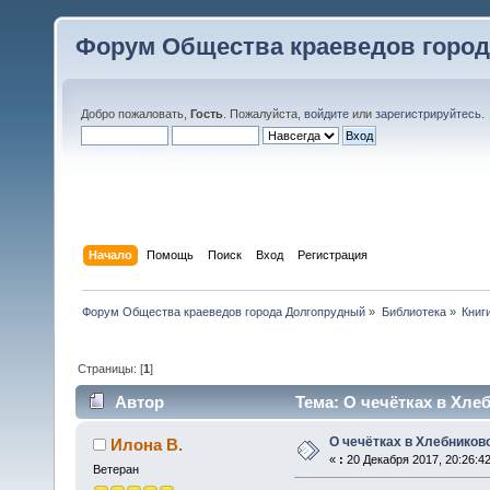
Форум Общества краеведов горо
Добро пожаловать,
Гость
. Пожалуйста,
войдите
или
зарегистрируйтесь
.
Начало
Помощь
Поиск
Вход
Регистрация
Форум Общества краеведов города Долгопрудный
»
Библиотека
»
Книг
Страницы: [
1
]
Автор
Тема: О чечётках в Хлеб
О чечётках в Хлебниково 
Илона В.
«
:
20 Декабря 2017, 20:26:42
Ветеран