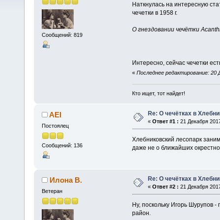
Наткнулась на интересную ста
чечетки в 1958 г.
О гнездовании чечётки Acanth
Сообщений: 819
Интересно, сейчас чечетки ест
«
Последнее редактирование: 20 Д
Кто ищет, тот найдет!
Re: О чечётках в Хлебник
AEI
«
Ответ #1 :
21 Декабря 2017
Постоялец
Хлебниковский лесопарк заним
Сообщений: 136
даже не о ближайших окрестно
Re: О чечётках в Хлебник
Илона В.
«
Ответ #2 :
21 Декабря 2017
Ветеран
Ну, поскольку Игорь Шурупов -
район.