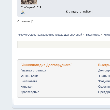
Сообщений: 819
Кто ищет, тот найдет!
Страницы: [
1
]
Форум Общества краеведов города Долгопрудный
»
Библиотека
»
Книг
"Энциклопедия Долгопрудного"
Быстры
Главная страница
Долгоп
Фотоальбом
"Гранит
Библиотека
"Водник
Кинозал
Окрестн
Краеведение
Предпр