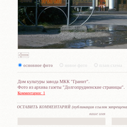
основное фото
новое фото
план-схема
Дом культуры завода МКК "Гранит".
Фото из архива газеты "Долгопрудненские страницы".
Комментарии: 1
OCTABИTЬ KOММEНTAPИЙ (публикaция ccылок зaпpещена
вaшe имя