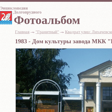
Фотоальбом
Главная
-
"Гранитный"
-
Квадрат улиц: Лихачевск
1983 - Дом культуры завода МКК 