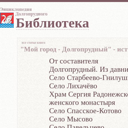
Библиотека
все статьи книги
"Мой город - Долгопрудный" - ис
От составителя
Долгопрудный. Из давн
Село Старбеево-Гнилуш
Село Лихачёво
Храм Сергия Радонежско
женского монастыря
Село Спасское-Котово
Село Мысово
Село Павельцево