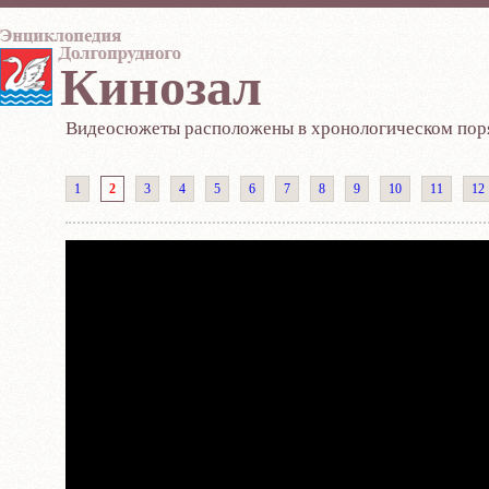
Кинозал
Видеосюжеты расположены в хронологическом поря
1
2
3
4
5
6
7
8
9
10
11
12