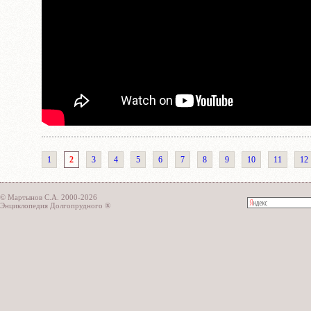
1
2
3
4
5
6
7
8
9
10
11
12
© Мартынов С.А. 2000-2026
Энциклопедия Долгопрудного ®