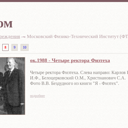
ом
чреждения
-
Московский Физико-Технический Институт (
8
9
10
ок.1988 - Четыре ректора Физтеха
Четыре ректора Физтеха. Слева направо: Карлов 
И.Ф., Белоцерковский О.М., Христианович С.А.
Фото В.В. Бездудного из книги "Я - Физтех".
подробнее