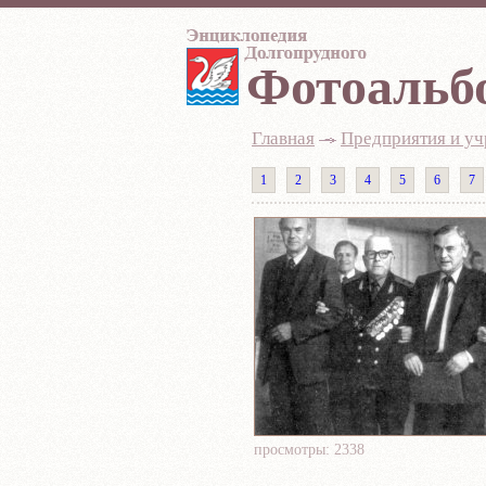
Фотоальб
Главная
-
Предприятия и у
1
2
3
4
5
6
7
просмотры: 2338