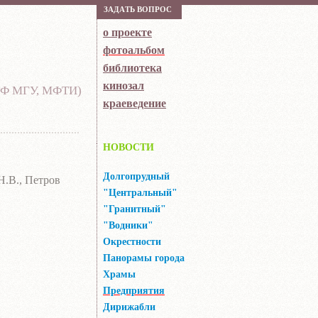
ЗAДAТЬ ВOПРOС
о проекте
фотоальбом
библиотека
кинозал
ФТФ МГУ, МФТИ)
краеведение
НОВОСТИ
Долгопрудный
Н.В., Петров
"Центральный"
"Гранитный"
"Водники"
Окрестности
Панорамы города
Храмы
Предприятия
Дирижабли