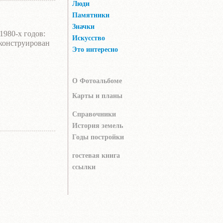
Люди
Памятники
Значки
980-х годов:
Искусство
еконструирован
Это интересно
ционно-
изико-
О Фотоальбоме
ый позже стал
Карты и планы
Справочники
рпус "А")
История земель
рпус "Б")
Годы постройки
гocтeвaя книгa
 корпус "В")
ссылки
рпус "Г")
 (постр.1958);