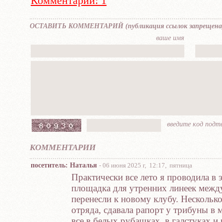
Комментарии: 1
OCTABИTЬ KOММEНTAPИЙ (публикaция ccылок зaпpещена
вaшe имя
ввeдите кoд пoд
КОММЕНТАРИИ
посетитель: Наталья
- 06 июня 2025 г, 12:17, пятница
Практически все лето я проводила в э
площадка для утренних линеек между
перенесли к новому клубу. Нескольк
отряда, сдавала рапорт у трибуны в 
все в белых рубашках, в галстуках и