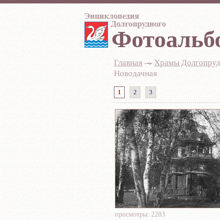
Фотоальб
Главная
-
Храмы Долгопруд
Новодачная
1
2
3
просмотры: 2283