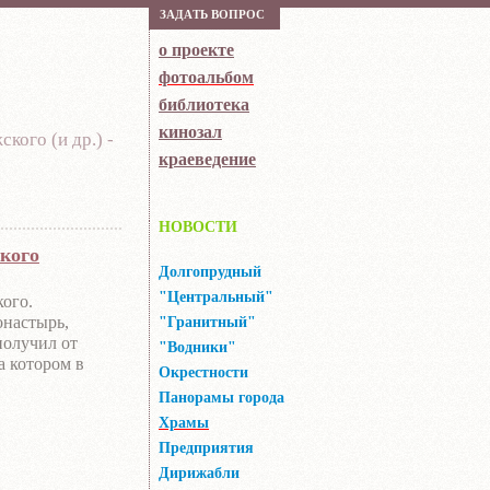
ЗAДAТЬ ВOПРOС
о проекте
фотоальбом
библиотека
кинозал
ого (и др.) -
краеведение
НОВОСТИ
ского
Долгопрудный
"Центральный"
ого.
онастырь,
"Гранитный"
получил от
"Водники"
а котором в
Окрестности
 храма.
Панорамы города
разорению. Был
Храмы
о внутреннее
или
Предприятия
, установили
Дирижабли