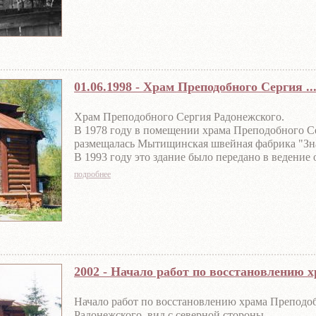
01.06.1998 - Храм Преподобного Сергия ..
Храм Преподобного Сергия Радонежского.
В 1978 году в помещении храма Преподобного С
размещалась Мытищинская швейная фабрика "Зна
В 1993 году это здание было передано в ведени
Русской православной церкви.
подробнее
Фото с сайта sobory.ru, автор - Андрей Агафонов.
2002 - Начало работ по восстановлению 
Начало работ по восстановлению храма Преподо
Радонежского, вид с северной стороны.