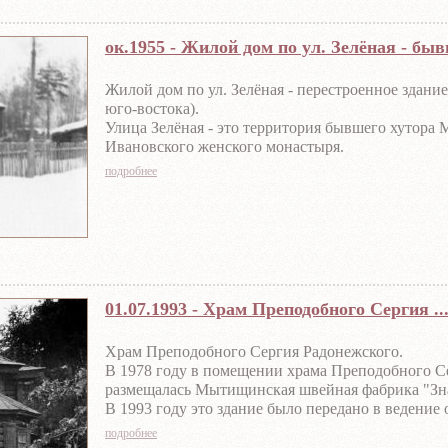
Фото из коллекции Виноградовой И.А.
ок.1955 - Жилой дом по ул. Зелёная - быв
Жилой дом по ул. Зелёная - перестроенное здание
юго-востока).
Улица Зелёная - это территория бывшего хутора 
Ивановского женского монастыря.
В 1931 году монастырь был закрыт и подвергся 
подробнее
разрушен шатровый купол, звонница, уничтожен
убранство храма. Его фасад перестроили, проруб
дополнительные окна, изменили крыльцо, входы
второй этаж.
Фото из архива Костяной Е.Д.
01.07.1993 - Храм Преподобного Сергия ..
Храм Преподобного Сергия Радонежского.
В 1978 году в помещении храма Преподобного С
размещалась Мытищинская швейная фабрика "Зна
В 1993 году это здание было передано в ведени
Русской православной церкви.
подробнее
Фото с сайта sobory.ru, автор - Андрей Агафонов.