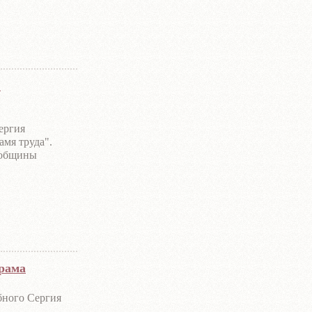
.
ергия
мя труда".
е общины
храма
бного Сергия