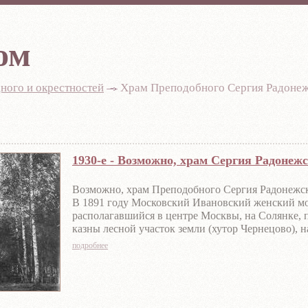
ом
ного и окрестностей
-
Храм Преподобного Сергия Радонежск
1930-е - Возможно, храм Сергия Радонеж
Возможно, храм Преподобного Сергия Радонежск
В 1891 году Московский Ивановский женский м
располагавшийся в центре Москвы, на Солянке, 
казны лесной участок земли (хутор Чернецово), н
1892 году началось строительство православного
подробнее
В 1931 году монастырь был закрыт и подвергся 
разрушен шатровый купол, звонница, уничтожен
убранство храма. Его фасад перестроили, проруб
дополнительные окна, изменили крыльцо, входы
второй этаж.