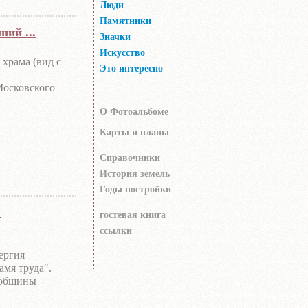
Люди
Памятники
ший ...
Значки
Искусство
 храма (вид с
Это интересно
Московского
О Фотоальбоме
разорению. Был
о внутреннее
Карты и планы
или
, установили
Справочники
История земель
Годы постройки
.
гocтeвaя книгa
ссылки
ергия
мя труда".
е общины