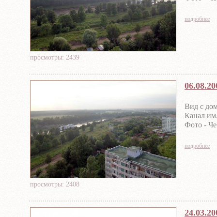
подробнее
просмотры: 2439
06.08.20
Вид с до
Канал им
Фото - Че
подробнее
просмотры: 2408
24.03.2