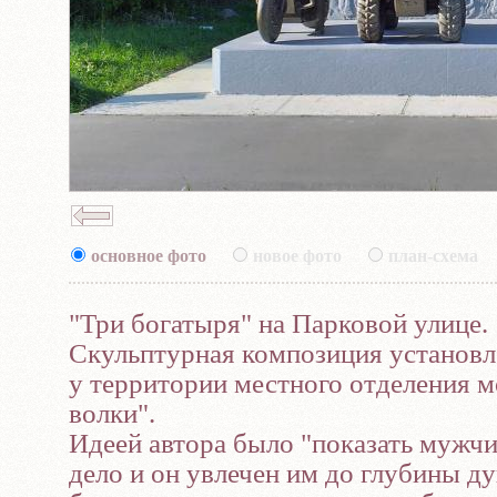
основное фото
новое фото
план-схема
"Три богатыря" на Парковой улице.
Скульптурная композиция установле
у территории местного отделения 
волки".
Идеей автора было "показать мужчин
дело и он увлечен им до глубины д