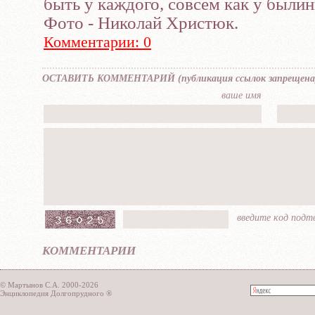
быть у каждого, совсем как у были
Фото - Николай Христюк.
Комментарии: 0
OCTABИTЬ KOММEНTAPИЙ (публикaция ccылок зaпpещена
вaшe имя
ввeдите кoд пoд
КОММЕНТАРИИ
© Мартынов С.А. 2000-2026
Энциклопедия Долгопрудного ®