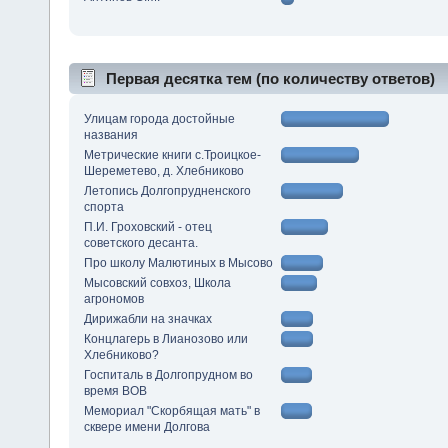
Первая десятка тем (по количеству ответов)
Улицам города достойные
названия
Метрические книги с.Троицкое-
Шереметево, д. Хлебниково
Летопись Долгопрудненского
спорта
П.И. Гроховский - отец
советского десанта.
Про школу Малютиных в Мысово
Мысовский совхоз, Школа
агрономов
Дирижабли на значках
Концлагерь в Лианозово или
Хлебниково?
Госпиталь в Долгопрудном во
время ВОВ
Мемориал "Скорбящая мать" в
сквере имени Долгова