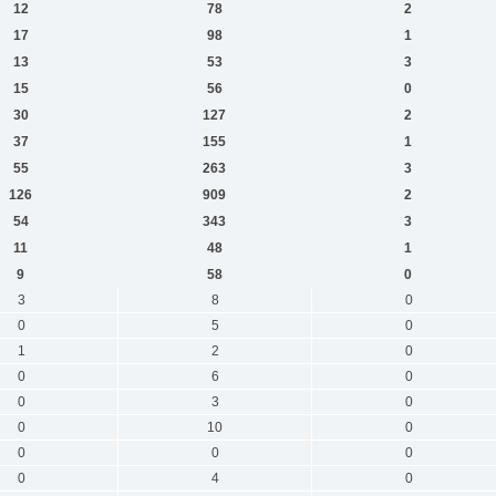
12
78
2
17
98
1
13
53
3
15
56
0
30
127
2
37
155
1
55
263
3
126
909
2
54
343
3
11
48
1
9
58
0
3
8
0
0
5
0
1
2
0
0
6
0
0
3
0
0
10
0
0
0
0
0
4
0