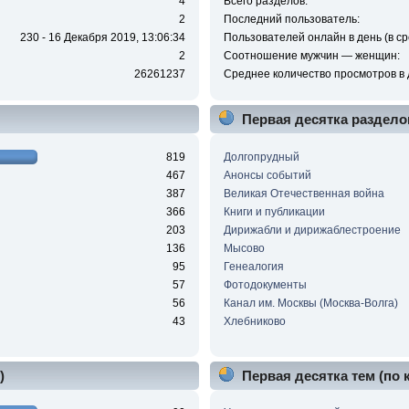
4
Всего разделов:
2
Последний пользователь:
230 - 16 Декабря 2019, 13:06:34
Пользователей онлайн в день (в ср
2
Соотношение мужчин — женщин:
26261237
Среднее количество просмотров в 
Первая десятка раздело
819
Долгопрудный
467
Анонсы событий
387
Великая Отечественная война
366
Книги и публикации
203
Дирижабли и дирижаблестроение
136
Мысово
95
Генеалогия
57
Фотодокументы
56
Канал им. Москвы (Москва-Волга)
43
Хлебниково
)
Первая десятка тем (по