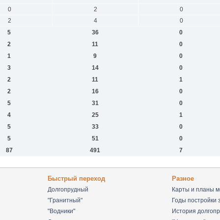
0
2
0
2
4
0
5
36
0
2
11
0
1
9
0
3
14
0
2
11
1
2
16
0
5
31
0
4
25
1
5
33
0
5
51
0
87
491
7
Быстрый переход
Разное
Долгопрудный
Карты и планы м
"Гранитный"
Годы постройки 
"Водники"
История долгопр