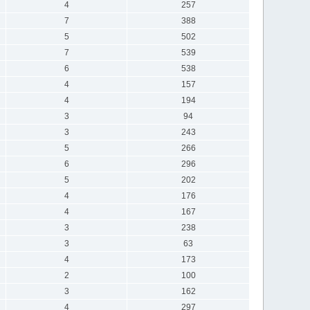
4
257
7
388
5
502
7
539
6
538
4
157
4
194
3
94
3
243
5
266
6
296
5
202
4
176
4
167
3
238
3
63
4
173
2
100
3
162
4
297