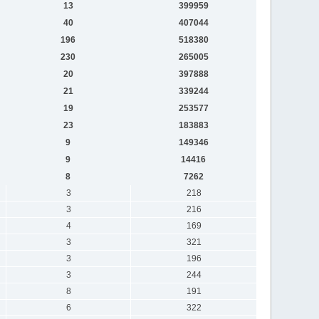
13
399959
40
407044
196
518380
230
265005
20
397888
21
339244
19
253577
23
183883
9
149346
9
14416
8
7262
3
218
3
216
4
169
3
321
3
196
3
244
8
191
6
322