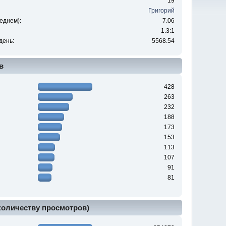
19
Григорий
еднем):
7.06
1.3:1
день:
5568.54
в
428
263
232
188
173
153
113
107
91
81
 количеству просмотров)