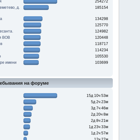
я
254272
еметево, д.
185154
та
134298
125770
десанта.
124982
мя ВОВ
120448
ов
118717
114234
о
105530
ере имени
103699
ебывания на форуме
15д 10ч 53м
5д 2ч 23м
3д 7ч 46м
2д 20ч 8м
2д 8ч 21м
1д 23ч 33м
1д 2ч 57м
12ч 27м