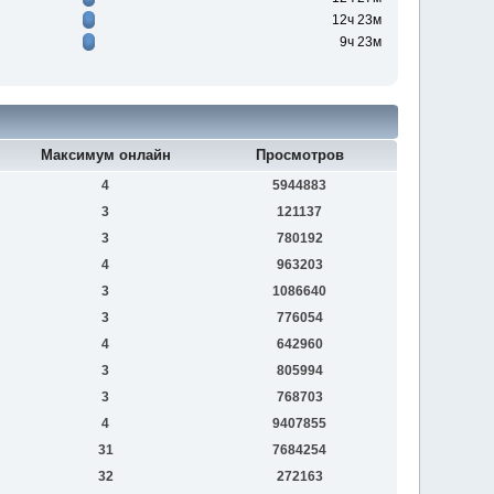
12ч 23м
9ч 23м
Максимум онлайн
Просмотров
4
5944883
3
121137
3
780192
4
963203
3
1086640
3
776054
4
642960
3
805994
3
768703
4
9407855
31
7684254
32
272163