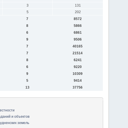
3
131
5
202
7
8572
8
5866
6
6861
9
9506
7
40165
7
21514
8
6241
6
9220
9
10309
5
9414
13
37756
естности
зданий и объектов
удненских земель