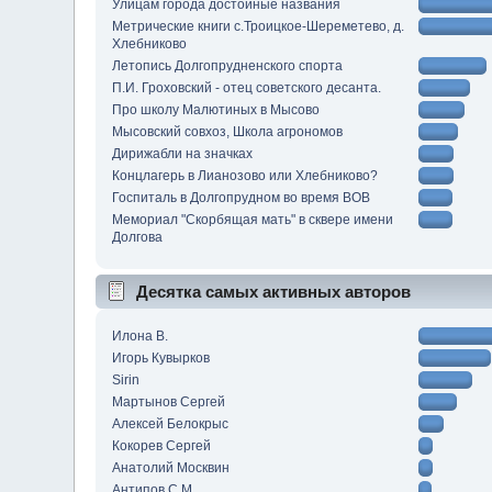
Улицам города достойные названия
Метрические книги с.Троицкое-Шереметево, д.
Хлебниково
Летопись Долгопрудненского спорта
П.И. Гроховский - отец советского десанта.
Про школу Малютиных в Мысово
Мысовский совхоз, Школа агрономов
Дирижабли на значках
Концлагерь в Лианозово или Хлебниково?
Госпиталь в Долгопрудном во время ВОВ
Мемориал "Скорбящая мать" в сквере имени
Долгова
Десятка самых активных авторов
Илона В.
Игорь Кувырков
Sirin
Мартынов Сергей
Алексей Белокрыс
Кокорев Сергей
Анатолий Москвин
Антипов С.М.