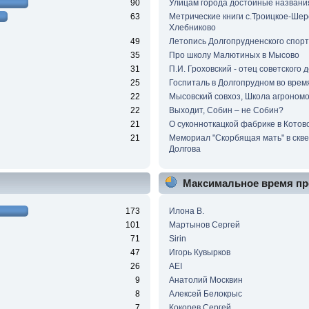
90
Улицам города достойные названи
63
Метрические книги с.Троицкое-Шер
Хлебниково
49
Летопись Долгопрудненского спор
35
Про школу Малютиных в Мысово
31
П.И. Гроховский - отец советского 
25
Госпиталь в Долгопрудном во вре
22
Мысовский совхоз, Школа агроном
22
Выходит, Собин – не Собин?
21
О суконноткацкой фабрике в Котов
21
Мемориал "Скорбящая мать" в скв
Долгова
Максимальное время пр
173
Илона В.
101
Мартынов Сергей
71
Sirin
47
Игорь Кувырков
26
AEI
9
Анатолий Москвин
8
Алексей Белокрыс
7
Кокорев Сергей