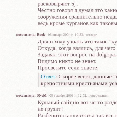
расковыряют :( .
Честно говоря я думал это как
сооружения сравнительно неда
ведь кроме курганов как таковы
посетитель: Rook
- 08 января 2004 г, 10:33, четверг
Давно хочу узнать что такое "к
Откуда, когда взялись, для чего
Задавал этот вопрос на dolgopa.
Видимо никто не знает.
Просветите если знаете.
Ответ
: Скорее всего, данные 
крепостными крестьянами усад
посетитель: SNeM
- 08 декабря 2003 г, 12:52, понедельник
Кульный сайт,но вот че-то р
не грузит!
Разберитесь плиззззз,а так все 