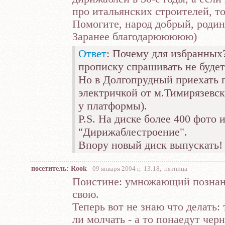
про итальянских строителей, то 
Помогите, народ добрый, родина 
Заранее благодарююююю)
Ответ
: Почему для избранных
прописку спрашивать не будет!
Но в Долгопрудный приехать п
электричкой от м.Тимирязевс
у платформы).
P.S. На диске более 400 фото 
"Дирижаблестроение".
Впору новый диск выпускать! 
посетитель: Rook
- 09 января 2004 г, 13:18, пятница
Поистине: умножающий познани
свою.
Теперь вот не знаю что делать: 
ли молчать - а то понаедут чер