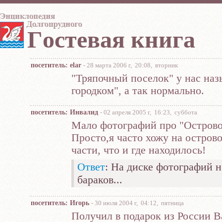
Гocтeвaя книгa
посетитель: elar
- 28 марта 2006 г, 20:08, вторник
"Тряпочный поселок" у нас на
городком", а так нормально.
посетитель: Инвалид
- 02 апреля 2005 г, 16:23, суббота
Мало фотографий про "Островок
Просто,я часто хожу на остров
части, что и где находилось!
Ответ
: На диске фотографий н
бараков...
посетитель: Игорь
- 30 июля 2004 г, 04:12, пятница
Получил в подарок из России В