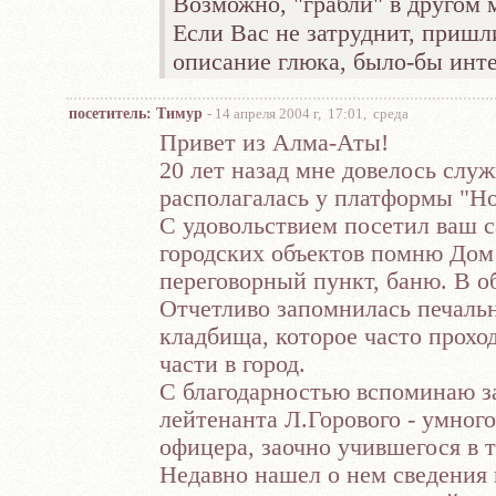
Возможно, "грабли" в другом 
Если Вас не затруднит, пришл
описание глюка, было-бы инте
посетитель: Тимур
- 14 апреля 2004 г, 17:01, среда
Привет из Алма-Аты!
20 лет назад мне довелось служи
располагалась у платформы "Но
С удовольствием посетил ваш с
городских объектов помню До
переговорный пункт, баню. В о
Отчетливо запомнилась печаль
кладбища, которое часто прохо
части в город.
С благодарностью вспоминаю з
лейтенанта Л.Горового - умног
офицера, заочно учившегося в 
Недавно нашел о нем сведения 